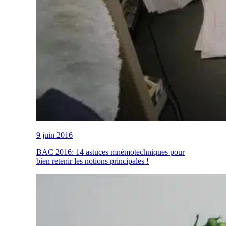
9 juin 2016
BAC 2016: 14 astuces mnémotechniques pour
bien retenir les notions principales !