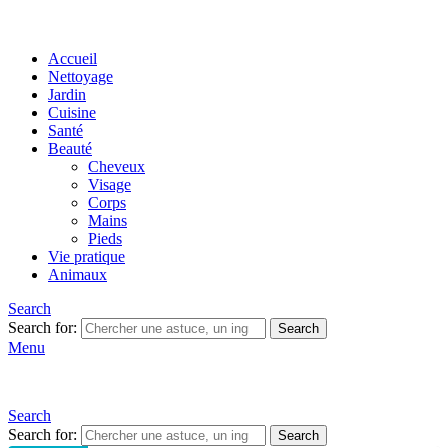
Accueil
Nettoyage
Jardin
Cuisine
Santé
Beauté
Cheveux
Visage
Corps
Mains
Pieds
Vie pratique
Animaux
Search
Search for:
Search
Menu
Search
Search for:
Search