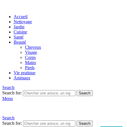
Accueil
Nettoyage
Jardin
Cuisine
Santé
Beauté
Cheveux
Visage
Corps
Mains
Pieds
Vie pratique
Animaux
Search
Search for:
Search
Menu
Search
Search for:
Search