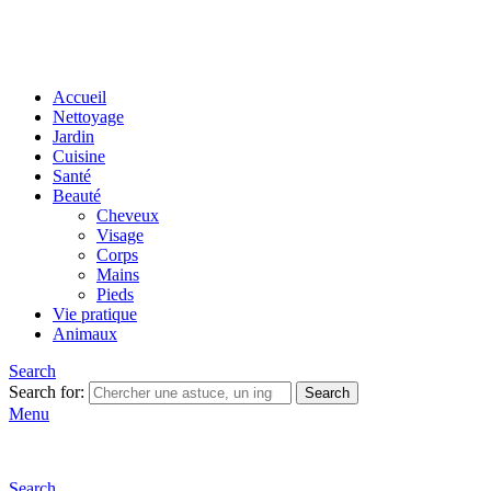
Accueil
Nettoyage
Jardin
Cuisine
Santé
Beauté
Cheveux
Visage
Corps
Mains
Pieds
Vie pratique
Animaux
Search
Search for:
Search
Menu
Search