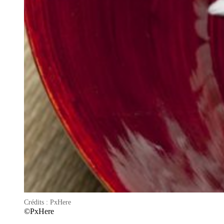
Crédits : PxHere
©PxHere