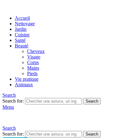
Accueil
Nettoyage
Jardin
Cuisine
Santé
Beauté
Cheveux
Visage
Corps
Mains
Pieds
Vie pratique
Animaux
Search
Search for:
Search
Menu
Search
Search for:
Search