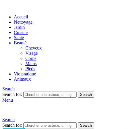
Accueil
Nettoyage
Jardin
Cuisine
Santé
Beauté
Cheveux
Visage
Corps
Mains
Pieds
Vie pratique
Animaux
Search
Search for:
Search
Menu
Search
Search for:
Search