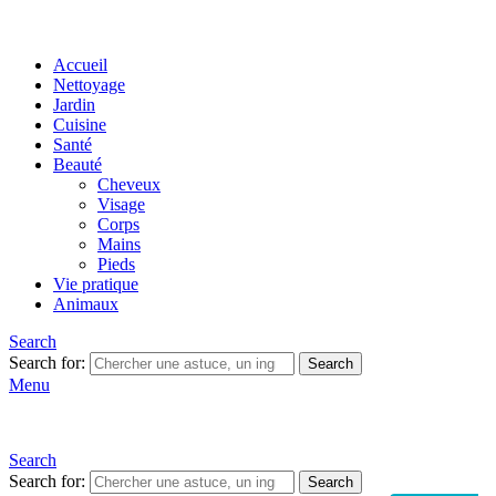
Accueil
Nettoyage
Jardin
Cuisine
Santé
Beauté
Cheveux
Visage
Corps
Mains
Pieds
Vie pratique
Animaux
Search
Search for:
Search
Menu
Search
Search for:
Search