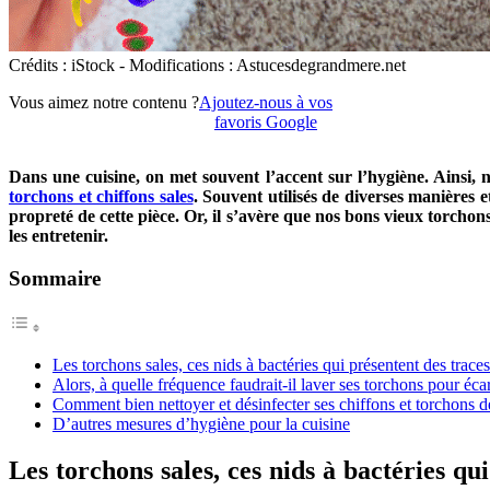
Crédits : iStock - Modifications : Astucesdegrandmere.net
Vous aimez notre contenu ?
Ajoutez-nous à vos
favoris Google
Dans une cuisine, on met souvent l’accent sur l’hygiène. Ainsi, 
torchons et chiffons sales
. Souvent utilisés de diverses manières e
propreté de cette pièce. Or, il s’avère que nos bons vieux torcho
les entretenir.
Sommaire
Les torchons sales, ces nids à bactéries qui présentent des trac
Alors, à quelle fréquence faudrait-il laver ses torchons pour écart
Comment bien nettoyer et désinfecter ses chiffons et torchons d
D’autres mesures d’hygiène pour la cuisine
Les torchons sales, ces nids à bactéries q