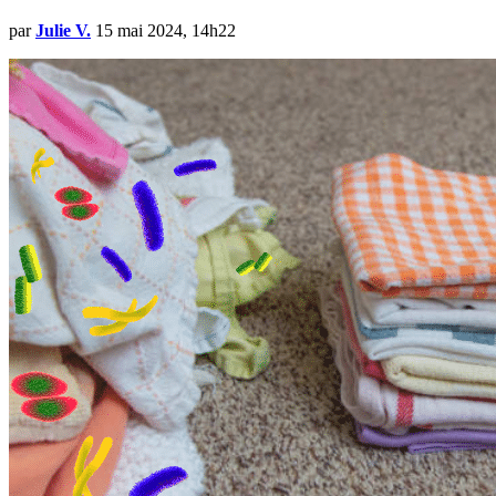
par
Julie V.
15 mai 2024, 14h22