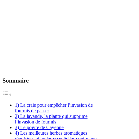
Sommaire
1) La craie pour empêcher l’invasion de
fourmis de passer
2) La lavande, la plante qui supprime
l’invasion de fourmis
3) Le poivre de Cayenne
4) Les meilleures herbes aromatiques
répulsives et huiles essentielles contre une