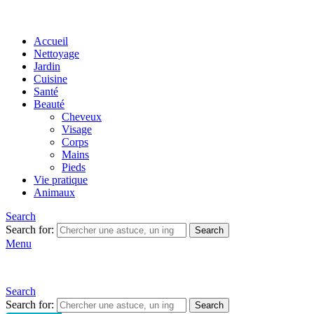
Accueil
Nettoyage
Jardin
Cuisine
Santé
Beauté
Cheveux
Visage
Corps
Mains
Pieds
Vie pratique
Animaux
Search
Search for:
Search
Menu
Search
Search for:
Search