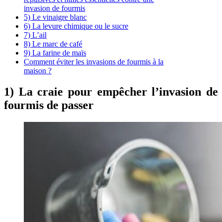
invasion de fourmis
5) Le vinaigre blanc
6) La levure chimique ou le sucre
7) L’ail
8) Le marc de café
9) La farine de maïs
Comment éviter les invasions de fourmis à la
maison ?
1) La craie pour empêcher l’invasion de
fourmis de passer