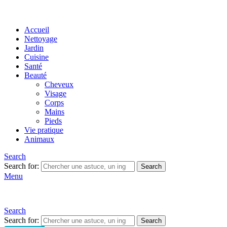
Accueil
Nettoyage
Jardin
Cuisine
Santé
Beauté
Cheveux
Visage
Corps
Mains
Pieds
Vie pratique
Animaux
Search
Search for:
Search
Menu
Search
Search for:
Search