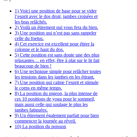
1) Voici une position de base pour se vider
l’esprit avec le dos droit, jambes croisées et
les bras relâchés.
2) Voilà un étirement qui vous fera du bien.
3) Une position qui n’est pas sans rappeler
celle du foetus.
4) Cet exercice est excellent pour étirer la
colonne et le haut du dos.
5) Cette position est sans doute une des plus
relaxantes… en effet, être à plat sur le lit fait
beaucoup de bien !
6) Une technique simple pour relâcher toutes
les tensions dans les jambes en les étirant.
7) Une position qui calme l’esprit et stimule
le corps en même temps.
8) La position du pigeon, la plus intense de
ces 10 positions de yoga pour le sommeil,
mais aussi celle qui soulage le plus les
jambes fatiguées.
9) Un étirement également parfait pour bien
commencer la journée au réveil.
10) La position du poisson