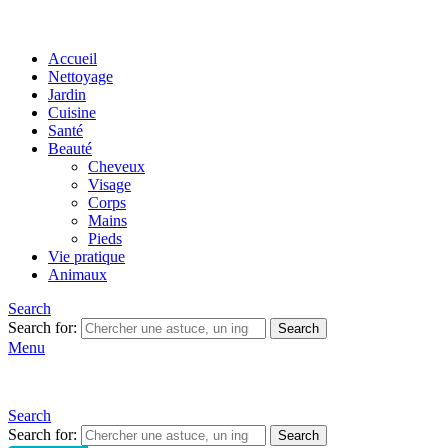
Accueil
Nettoyage
Jardin
Cuisine
Santé
Beauté
Cheveux
Visage
Corps
Mains
Pieds
Vie pratique
Animaux
Search
Search for:
Search
Menu
Search
Search for:
Search