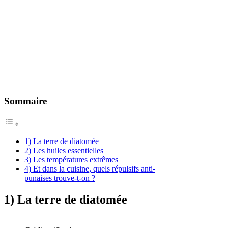
Sommaire
1) La terre de diatomée
2) Les huiles essentielles
3) Les températures extrêmes
4) Et dans la cuisine, quels répulsifs anti-
punaises trouve-t-on ?
1) La terre de diatomée