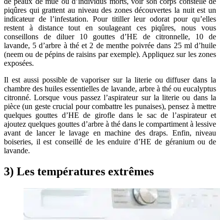
de peaux de mue ou d’individus morts, voir son corps constellé de
piqûres qui grattent au niveau des zones découvertes la nuit est un
indicateur de l’infestation. Pour titiller leur odorat pour qu’elles
restent à distance tout en soulageant ces piqûres, nous vous
conseillons de diluer 10 gouttes d’HE de citronnelle, 10 de
lavande, 5 d’arbre à thé et 2 de menthe poivrée dans 25 ml d’huile
(neem ou de pépins de raisins par exemple). Appliquez sur les zones
exposées.
Il est aussi possible de vaporiser sur la literie ou diffuser dans la
chambre des huiles essentielles de lavande, arbre à thé ou eucalyptus
citronné. Lorsque vous passez l’aspirateur sur la literie ou dans la
pièce (un geste crucial pour combattre les punaises), pensez à mettre
quelques gouttes d’HE de girofle dans le sac de l’aspirateur et
ajoutez quelques gouttes d’arbre à thé dans le compartiment à lessive
avant de lancer le lavage en machine des draps. Enfin, niveau
boiseries, il est conseillé de les enduire d’HE de géranium ou de
lavande.
3) Les températures extrêmes