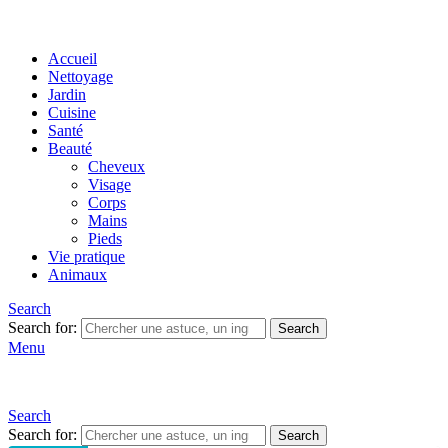
Accueil
Nettoyage
Jardin
Cuisine
Santé
Beauté
Cheveux
Visage
Corps
Mains
Pieds
Vie pratique
Animaux
Search
Search for:
Search
Menu
Search
Search for:
Search