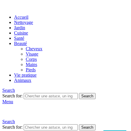
Accueil
Nettoyage
Jardin
Cuisine
Santé
Beauté
Cheveux
Visage
Corps
Mains
Pieds
Vie pratique
Animaux
Search
Search for:
Search
Menu
Search
Search for:
Search