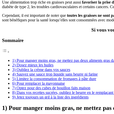
Une alimentation trop riche en graisses peut aussi
favoriser la prise d
diabète de type 2, les troubles cardiovasculaires et certains cancers. C
Cependant, il est important de noter que
toutes les graisses ne sont 
sont bénéfiques pour la santé lorsqu’elles sont consommées avec modéra
Si vous vo
Sommaire
1) Pour manger moins gras, ne mettez pas deux aliments gras dan
2) Dosez mieux les huiles
3) Oubliez la crème dans vos sauces
4) Sauvez une sauce trop liquide sans beurre ni farine
5) Limitez la consommation de fromages à pâte dure
6) Pour remplacer la mayonnaise
7) Optez pour des cubes de bouillon faits maison
8) Dans vos recettes sucrées, oubliez le beurre en le remplaçan
9) Jetez toujours un œil à la liste des ingrédients
1) Pour manger moins gras, ne mettez pas d