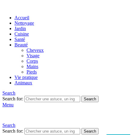
Accueil
Nettoyage
Jardin
Cuisine
Santé
Beauté
Cheveux
Visage
Corps
Mains
Pieds
Vie pratique
Animaux
Search
Search for:
Search
Menu
Search
Search for:
Search