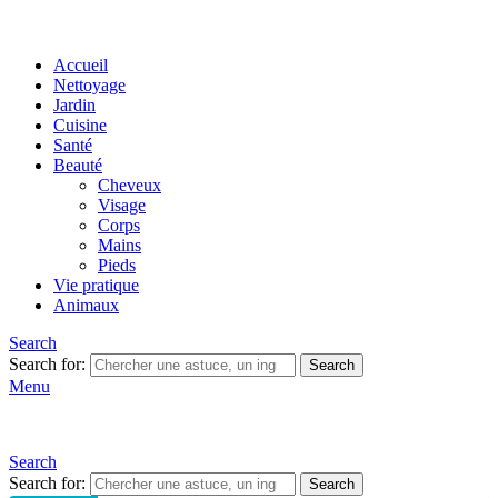
Accueil
Nettoyage
Jardin
Cuisine
Santé
Beauté
Cheveux
Visage
Corps
Mains
Pieds
Vie pratique
Animaux
Search
Search for:
Search
Menu
Search
Search for:
Search