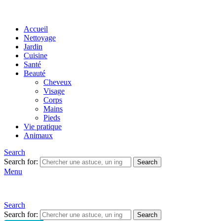
Accueil
Nettoyage
Jardin
Cuisine
Santé
Beauté
Cheveux
Visage
Corps
Mains
Pieds
Vie pratique
Animaux
Search
Search for:
Search
Menu
Search
Search for:
Search