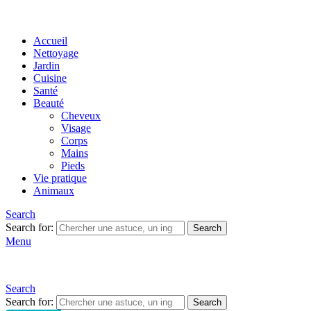
Accueil
Nettoyage
Jardin
Cuisine
Santé
Beauté
Cheveux
Visage
Corps
Mains
Pieds
Vie pratique
Animaux
Search
Search for:
Search
Menu
Search
Search for:
Search