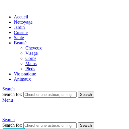
Accueil
Nettoyage
Jardin
Cuisine
Santé
Beauté
Cheveux
Visage
Corps
Mains
Pieds
Vie pratique
Animaux
Search
Search for:
Search
Menu
Search
Search for:
Search