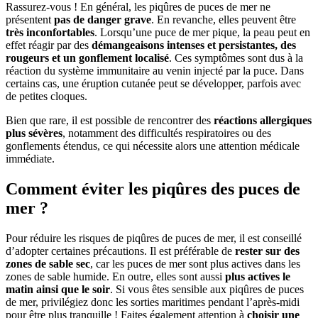
Rassurez-vous ! En général, les piqûres de puces de mer ne
présentent
pas de danger grave
. En revanche, elles peuvent être
très inconfortables
. Lorsqu’une puce de mer pique, la peau peut en
effet réagir par des
démangeaisons intenses et persistantes, des
rougeurs et un gonflement localisé
. Ces symptômes sont dus à la
réaction du système immunitaire au venin injecté par la puce. Dans
certains cas, une éruption cutanée peut se développer, parfois avec
de petites cloques.
Bien que rare, il est possible de rencontrer des
réactions allergiques
plus sévères
, notamment des difficultés respiratoires ou des
gonflements étendus, ce qui nécessite alors une attention médicale
immédiate.
Comment éviter les piqûres des puces de
mer ?
Pour réduire les risques de piqûres de puces de mer, il est conseillé
d’adopter certaines précautions. Il est préférable de
rester sur des
zones de sable sec
, car les puces de mer sont plus actives dans les
zones de sable humide. En outre, elles sont aussi
plus actives le
matin ainsi que le soir
. Si vous êtes sensible aux piqûres de puces
de mer, privilégiez donc les sorties maritimes pendant l’après-midi
pour être plus tranquille ! Faites également attention à
choisir une