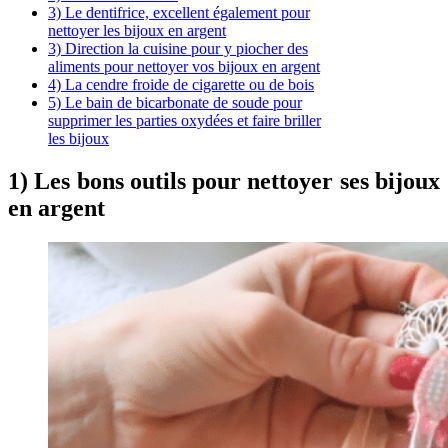
3) Le dentifrice, excellent également pour
nettoyer les bijoux en argent
3) Direction la cuisine pour y piocher des
aliments pour nettoyer vos bijoux en argent
4) La cendre froide de cigarette ou de bois
5) Le bain de bicarbonate de soude pour
supprimer les parties oxydées et faire briller
les bijoux
1) Les bons outils pour nettoyer ses bijoux
en argent