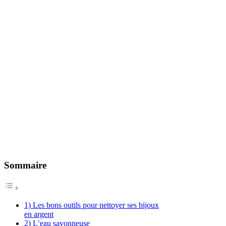
Sommaire
1) Les bons outils pour nettoyer ses bijoux
en argent
2) L’eau savonneuse