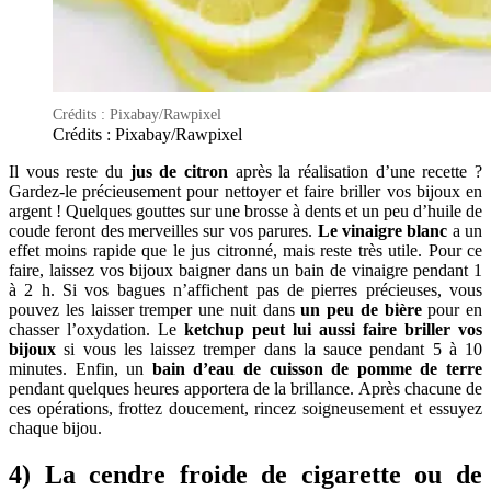
Crédits : Pixabay/Rawpixel
Crédits : Pixabay/Rawpixel
Il vous reste du
jus de citron
après la réalisation d’une recette ?
Gardez-le précieusement pour nettoyer et faire briller vos bijoux en
argent ! Quelques gouttes sur une brosse à dents et un peu d’huile de
coude feront des merveilles sur vos parures.
Le vinaigre blanc
a un
effet moins rapide que le jus citronné, mais reste très utile. Pour ce
faire, laissez vos bijoux baigner dans un bain de vinaigre pendant 1
à 2 h. Si vos bagues n’affichent pas de pierres précieuses, vous
pouvez les laisser tremper une nuit dans
un peu de bière
pour en
chasser l’oxydation. Le
ketchup peut lui aussi faire briller vos
bijoux
si vous les laissez tremper dans la sauce pendant 5 à 10
minutes. Enfin, un
bain d’eau de cuisson de pomme de terre
pendant quelques heures apportera de la brillance. Après chacune de
ces opérations, frottez doucement, rincez soigneusement et essuyez
chaque bijou.
4) La cendre froide de cigarette ou de