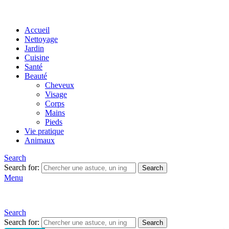
Accueil
Nettoyage
Jardin
Cuisine
Santé
Beauté
Cheveux
Visage
Corps
Mains
Pieds
Vie pratique
Animaux
Search
Search for:
Search
Menu
Search
Search for:
Search