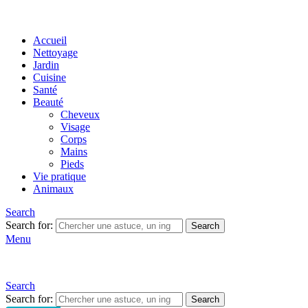
Accueil
Nettoyage
Jardin
Cuisine
Santé
Beauté
Cheveux
Visage
Corps
Mains
Pieds
Vie pratique
Animaux
Search
Search for:
Search
Menu
Search
Search for:
Search