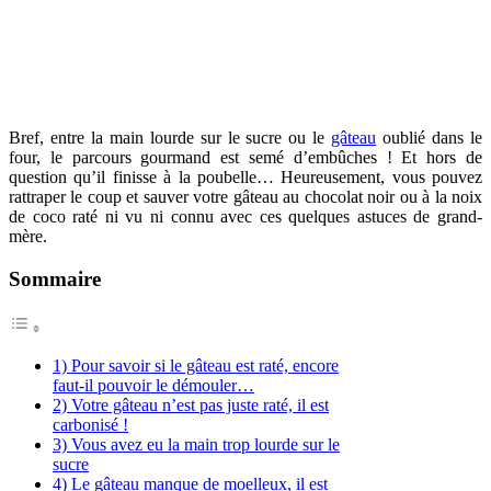
Bref, entre la main lourde sur le sucre ou le
gâteau
oublié dans le
four, le parcours gourmand est semé d’embûches ! Et hors de
question qu’il finisse à la poubelle… Heureusement, vous pouvez
rattraper le coup et sauver votre gâteau au chocolat noir ou à la noix
de coco raté ni vu ni connu avec ces quelques astuces de grand-
mère.
Sommaire
1) Pour savoir si le gâteau est raté, encore
faut-il pouvoir le démouler…
2) Votre gâteau n’est pas juste raté, il est
carbonisé !
3) Vous avez eu la main trop lourde sur le
sucre
4) Le gâteau manque de moelleux, il est