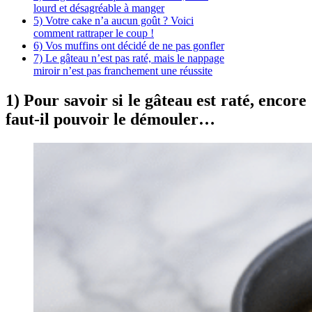
lourd et désagréable à manger
5) Votre cake n’a aucun goût ? Voici
comment rattraper le coup !
6) Vos muffins ont décidé de ne pas gonfler
7) Le gâteau n’est pas raté, mais le nappage
miroir n’est pas franchement une réussite
1) Pour savoir si le gâteau est raté, encore
faut-il pouvoir le démouler…