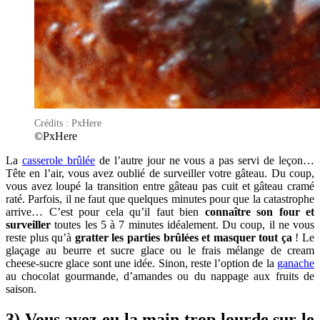
Crédits : PxHere
©PxHere
La
casserole brûlée
de l’autre jour ne vous a pas servi de leçon…
Tête en l’air, vous avez oublié de surveiller votre gâteau. Du coup,
vous avez loupé la transition entre gâteau pas cuit et gâteau cramé
raté. Parfois, il ne faut que quelques minutes pour que la catastrophe
arrive… C’est pour cela qu’il faut bien
connaître son four et
surveiller
toutes les 5 à 7 minutes idéalement. Du coup, il ne vous
reste plus qu’à
gratter les parties brûlées et masquer tout ça
! Le
glaçage au beurre et sucre glace ou le frais mélange de cream
cheese-sucre glace sont une idée. Sinon, reste l’option de la
ganache
au chocolat gourmande, d’amandes ou du nappage aux fruits de
saison.
3) Vous avez eu la main trop lourde sur le