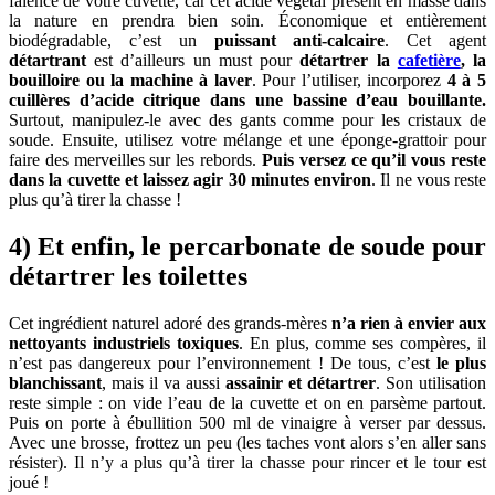
faïence de votre cuvette, car cet acide végétal présent en masse dans
la nature en prendra bien soin. Économique et entièrement
biodégradable, c’est un
puissant anti-calcaire
. Cet agent
détartrant
est d’ailleurs un must pour
détartrer la
cafetière
, la
bouilloire ou la machine à laver
. Pour l’utiliser, incorporez
4 à 5
cuillères d’acide citrique dans une bassine d’eau bouillante.
Surtout, manipulez-le avec des gants comme pour les cristaux de
soude. Ensuite, utilisez votre mélange et une éponge-grattoir pour
faire des merveilles sur les rebords.
Puis versez ce qu’il vous reste
dans la cuvette et laissez agir 30 minutes environ
. Il ne vous reste
plus qu’à tirer la chasse !
4) Et enfin, le percarbonate de soude pour
détartrer les toilettes
Cet ingrédient naturel adoré des grands-mères
n’a rien à envier aux
nettoyants industriels toxiques
. En plus, comme ses compères, il
n’est pas dangereux pour l’environnement ! De tous, c’est
le plus
blanchissant
, mais il va aussi
assainir et détartrer
. Son utilisation
reste simple : on vide l’eau de la cuvette et on en parsème partout.
Puis on porte à ébullition 500 ml de vinaigre à verser par dessus.
Avec une brosse, frottez un peu (les taches vont alors s’en aller sans
résister). Il n’y a plus qu’à tirer la chasse pour rincer et le tour est
joué !