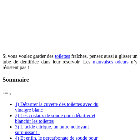
Si vous voulez garder des
toilettes
fraîches, pensez aussi à glisser un
tube de dentifrice dans leur réservoir. Les
mauvaises odeurs
n’y
résistent pas !
Sommaire
1) Détartrer la cuvette des toilettes avec du
vinaigre blanc
2) Les cristaux de soude pour détartrer et
blanchir les toilettes
3) L’acide citrique, un autre nettoyant
surpuissant !
4) Et enfin, le percarbonate de soude pour