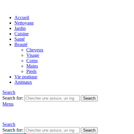
Accueil
Nettoyage
Jardin
Cuisine
Santé
Beauté
Cheveux
Visage
Corps
Mains
Pieds
Vie pratique
Animaux
Search
Search for:
Search
Menu
Search
Search for:
Search