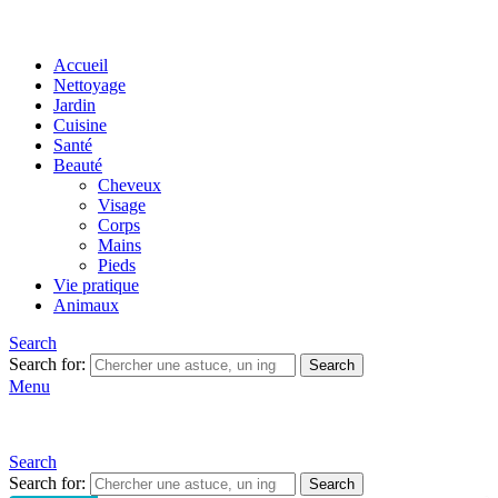
Accueil
Nettoyage
Jardin
Cuisine
Santé
Beauté
Cheveux
Visage
Corps
Mains
Pieds
Vie pratique
Animaux
Search
Search for:
Search
Menu
Search
Search for:
Search