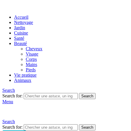
Accueil
Nettoyage
Jardin
Cuisine
Santé
Beauté
Cheveux
Visage
Corps
Mains
Pieds
Vie pratique
Animaux
Search
Search for:
Search
Menu
Search
Search for:
Search