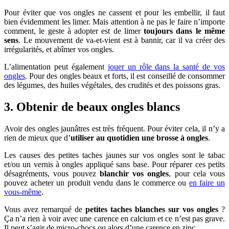
Pour éviter que vos ongles ne cassent et pour les embellir, il faut
bien évidemment les limer. Mais attention à ne pas le faire n’importe
comment, le geste à adopter est de limer
toujours dans le même
sens
. Le mouvement de va-et-vient est à bannir, car il va créer des
irrégularités, et abîmer vos ongles.
L’alimentation peut également
jouer un rôle dans la santé de vos
ongles
. Pour des ongles beaux et forts, il est conseillé de consommer
des légumes, des huiles végétales, des crudités et des poissons gras.
3. Obtenir de beaux ongles blancs
Avoir des ongles jaunâtres est très fréquent. Pour éviter cela, il n’y a
rien de mieux que d’
utiliser au quotidien une brosse à ongles
.
Les causes des petites taches jaunes sur vos ongles sont le tabac
et/ou un vernis à ongles appliqué sans base. Pour réparer ces petits
désagréments, vous pouvez
blanchir vos ongles
, pour cela vous
pouvez acheter un produit vendu dans le commerce ou
en faire un
vous-même
.
Vous avez remarqué de
petites taches blanches sur vos ongles
?
Ça n’a rien à voir avec une carence en calcium et ce n’est pas grave.
Il peut s’agir de micro-chocs ou alors d’une carence en zinc.