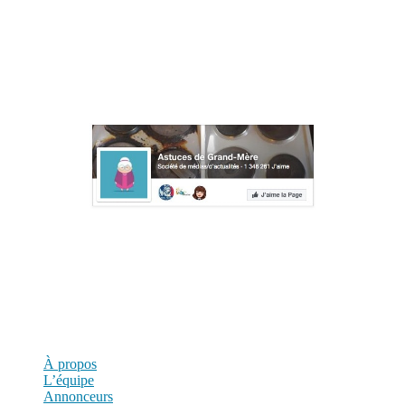
Astuces de grand mère est un média en ligne dédié aux
remèdes, astuces et recettes de nos grands-mères. Il présente des
milliers d’astuces et de conseils pour la vie de tous les jours.
Rejoins la communauté Facebook
Déjà 1,3 million de personnes suivent Astuces de Grand-Mère.
À propos
L’équipe
Annonceurs
Mentions légales
Avertissement
Contact
RSS
À propos
L’équipe
Annonceurs