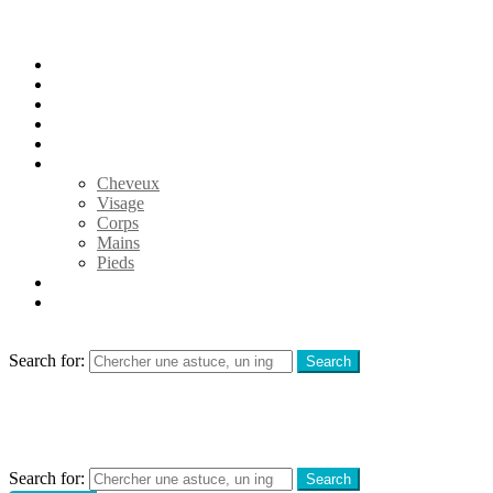
Accueil
Nettoyage
Jardin
Cuisine
Santé
Beauté
Cheveux
Visage
Corps
Mains
Pieds
Vie pratique
Animaux
Search
Search for:
Search
Menu
Search
Search for:
Search