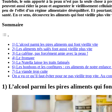
Toutefois, le soin apporté à la peau n’est pas la seule chose à pr
peuvent aussi rider la peau et augmenter le vieillissement cellula
peu de l’effet d’un régime alimentaire déséquilibré. Et pourtan
santé. En ce sens, découvrez les aliments qui font vieillir plus vit
Sommaire
1) L’alcool parmi les pires aliments qui font vieillir vite
2) Les aliments très salés font aussi vieillir plus vite
3) La caféine, pas forcément amie avec la peau !
4) Le fromage
5) La Nutella laisse les traits fatigués
6) Les bonbons et les confitures : ces aliments de notre enfance p
7) La viande trop cuite
On a vu ce qu’il faut éviter pour ne pas vieillir trop vite. Au co
1) L’alcool parmi les pires aliments qui font