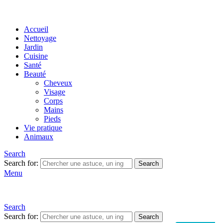
Accueil
Nettoyage
Jardin
Cuisine
Santé
Beauté
Cheveux
Visage
Corps
Mains
Pieds
Vie pratique
Animaux
Search
Search for:
Search
Menu
Search
Search for:
Search