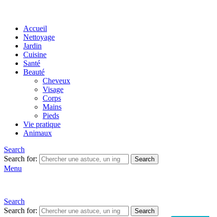
Accueil
Nettoyage
Jardin
Cuisine
Santé
Beauté
Cheveux
Visage
Corps
Mains
Pieds
Vie pratique
Animaux
Search
Search for:
Search
Menu
Search
Search for:
Search