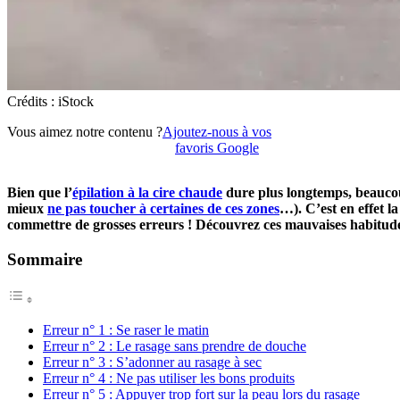
Crédits : iStock
Vous aimez notre contenu ?
Ajoutez-nous à vos
favoris Google
Bien que l’
épilation à la cire chaude
dure plus longtemps, beaucoup
mieux
ne pas toucher à certaines de ces zones
…). C’est en effet l
commettre de grosses erreurs ! Découvrez ces mauvaises habitud
Sommaire
Erreur n° 1 : Se raser le matin
Erreur n° 2 : Le rasage sans prendre de douche
Erreur n° 3 : S’adonner au rasage à sec
Erreur n° 4 : Ne pas utiliser les bons produits
Erreur n° 5 : Appuyer trop fort sur la peau lors du rasage