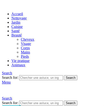
Accueil
Nettoyage
Jardin
Cuisine
Santé
Beauté
Cheveux
Visage
Corps
Mains
Pieds
Vie pratique
Animaux
Search
Search for:
Search
Menu
Search
Search for:
Search