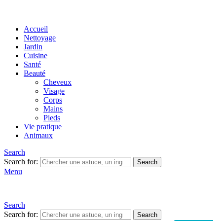
Accueil
Nettoyage
Jardin
Cuisine
Santé
Beauté
Cheveux
Visage
Corps
Mains
Pieds
Vie pratique
Animaux
Search
Search for:
Search
Menu
Search
Search for:
Search