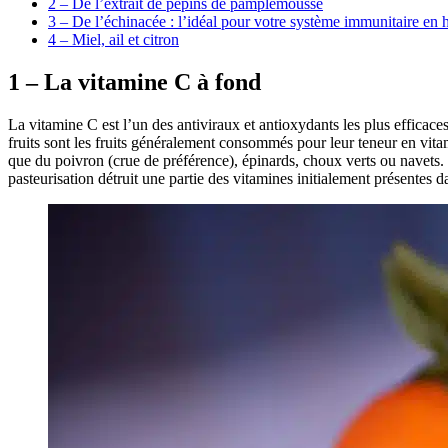
2 – De l’extrait de pépins de pamplemousse
3 – De l’échinacée : l’idéal pour votre système immunitaire en 
4 – Miel, ail et citron
1 – La vitamine C à fond
La vitamine C est l’un des antiviraux et antioxydants les plus efficac
fruits sont les fruits généralement consommés pour leur teneur en vi
que du poivron (crue de préférence), épinards, choux verts ou navets. 
pasteurisation détruit une partie des vitamines initialement présentes da