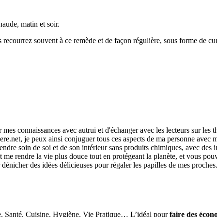
aude, matin et soir.
 recourrez souvent à ce remède et de façon régulière, sous forme de cur
r mes connaissances avec autrui et d'échanger avec les lecteurs sur les 
re.net, je peux ainsi conjuguer tous ces aspects de ma personne avec ma
ndre soin de soi et de son intérieur sans produits chimiques, avec des i
me rendre la vie plus douce tout en protégeant la planète, et vous pouvez
r dénicher des idées délicieuses pour régaler les papilles de mes proches
e, Santé, Cuisine, Hygiène, Vie Pratique… L’idéal pour
faire des écon