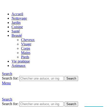
Accueil
Nettoyage
Jardin
Cuisine
Santé
Beauté
Cheveux
Visage
Corps
Mains
Pieds
Vie pratique
Animaux
Search
Search for:
Search
Menu
Search
Search for:
Search