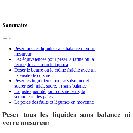
Sommaire
Peser tous les liquides sans balance ni verre
mesureur
Les équivalences pour peser la farine ou la
fécule, le cacao ou le tapioca
Doser le beurre ou la crème fraîche avec un
ustensile de cuisine
Peser les ingrédients pour assaisonner et
sucrer (sel, miel, sucre…) sans balance
La juste quantité pour cuisine le riz, la
semoule ou les pâtes
Le poids des fruits et légumes en moyenne
Peser tous les liquides sans balance ni
verre mesureur