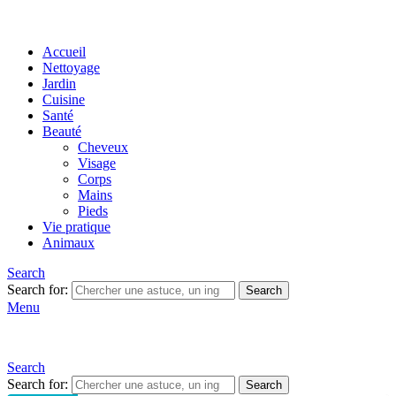
Accueil
Nettoyage
Jardin
Cuisine
Santé
Beauté
Cheveux
Visage
Corps
Mains
Pieds
Vie pratique
Animaux
Search
Search for:
Search
Menu
Search
Search for:
Search