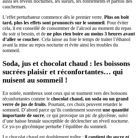
aussi les réveils nocturnes, les sueurs, les ronflements et parfois des
cauchemars.
L’effet perturbateur commence dès le premier verre.
Plus on boit
tard, plus les effets sont prononcés sur le sommeil
. Pour éviter
cela, il est conseillé de consommer de l’alcool au moment du repas
du soir si besoin, et de
ne plus rien boire au moins 3 heures avant
d’aller se coucher
. Cela laisse au foie le temps de traiter l’éthanol
avant la mise au repos nocturne et évite ainsi les troubles du
sommeil.
Soda, jus et chocolat chaud : les boissons
sucrées plaisir et réconfortantes… qui
nuisent au sommeil !
En soirée, nombreux sont ceux qui se tournent vers des boissons
réconfortantes comme le
chocolat chaud, un soda ou un grand
verre de jus de fruits
. Pourtant, ces choix peuvent retarder le
sommeil. D’abord parce qu’ils contiennent souvent
une quantité
importante de sucre
, ce qui provoque un pic de glycémie, suivi
d’une baisse brutale susceptible de déclencher un réveil nocturne.
Ce yo-yo glycémique perturbe l’équilibre du sommeil.
Le chocolat chaud est doublement traître :
il contient du sucre et