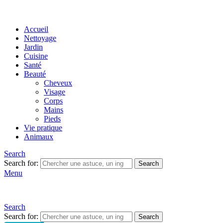
Accueil
Nettoyage
Jardin
Cuisine
Santé
Beauté
Cheveux
Visage
Corps
Mains
Pieds
Vie pratique
Animaux
Search
Search for:
Search
Menu
Search
Search for:
Search