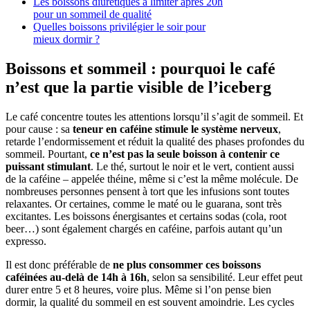
Les boissons diurétiques à limiter après 20h
pour un sommeil de qualité
Quelles boissons privilégier le soir pour
mieux dormir ?
Boissons et sommeil : pourquoi le café
n’est que la partie visible de l’iceberg
Le café concentre toutes les attentions lorsqu’il s’agit de sommeil. Et
pour cause : sa
teneur en caféine stimule le système nerveux
,
retarde l’endormissement et réduit la qualité des phases profondes du
sommeil. Pourtant,
ce n’est pas la seule boisson à contenir ce
puissant stimulant
. Le thé, surtout le noir et le vert, contient aussi
de la caféine – appelée théine, même si c’est la même molécule. De
nombreuses personnes pensent à tort que les infusions sont toutes
relaxantes. Or certaines, comme le maté ou le guarana, sont très
excitantes. Les boissons énergisantes et certains sodas (cola, root
beer…) sont également chargés en caféine, parfois autant qu’un
expresso.
Il est donc préférable de
ne plus consommer ces boissons
caféinées au-delà de 14h à 16h
, selon sa sensibilité. Leur effet peut
durer entre 5 et 8 heures, voire plus. Même si l’on pense bien
dormir, la qualité du sommeil en est souvent amoindrie. Les cycles