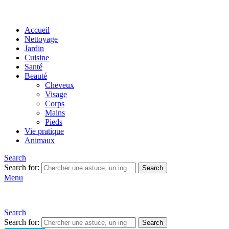
Accueil
Nettoyage
Jardin
Cuisine
Santé
Beauté
Cheveux
Visage
Corps
Mains
Pieds
Vie pratique
Animaux
Search
Search for:
Search
Menu
Search
Search for:
Search