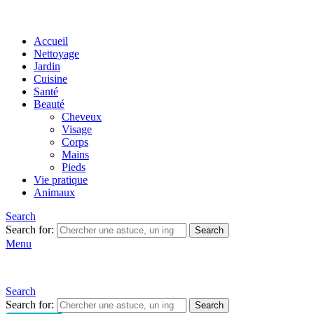
Accueil
Nettoyage
Jardin
Cuisine
Santé
Beauté
Cheveux
Visage
Corps
Mains
Pieds
Vie pratique
Animaux
Search
Search for:
Search
Menu
Search
Search for:
Search