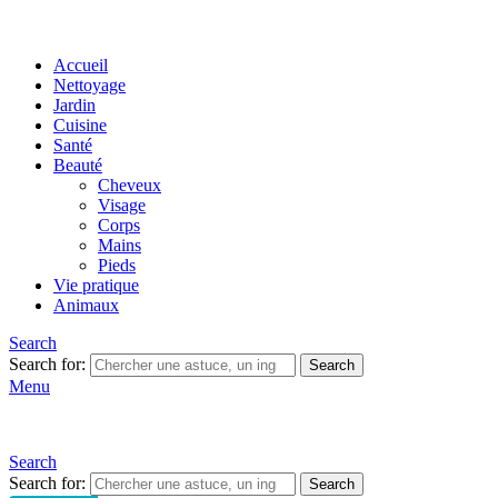
Accueil
Nettoyage
Jardin
Cuisine
Santé
Beauté
Cheveux
Visage
Corps
Mains
Pieds
Vie pratique
Animaux
Search
Search for:
Search
Menu
Search
Search for:
Search