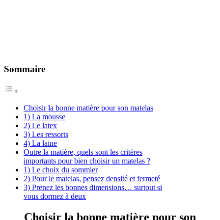
Sommaire
Choisir la bonne matière pour son matelas
1) La mousse
2) Le latex
3) Les ressorts
4) La laine
Outre la matière, quels sont les critères
importants pour bien choisir un matelas ?
1) Le choix du sommier
2) Pour le matelas, pensez densité et fermeté
3) Prenez les bonnes dimensions… surtout si
vous dormez à deux
Choisir la bonne matière pour son