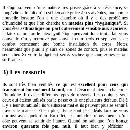
Il s’agit souvent d’une matière très prisée grâce à sa résistance, sa
longévité et le fait qu’il est bien aéré grâce à ses alvéoles, une bonne
nouvelle lorsque l’on a une chambre où il y a des problèmes
d’humidité et que l’on cherche un
matelas plus “hygiénique”
. Si
vous êtes
asthmatique ou particulièrement sensible aux acariens
,
le latex naturel ou le latex synthétique peuvent donc tout à fait vous
convenir. On y retrouve par souvent entre trois et sept zones de
confort permettant une bonne installation du corps. Notez
néanmoins que plus il y aura de zones de confort, plus le matelas
sera cher. Si votre budget est serré, sachez que cinq zones seront
suffisantes.
3) Les ressorts
Ils sont très bien ventilés, ce qui est
excellent pour ceux qui
transpirent énormément la nuit
, car ils évacuent bien la chaleur et
l’humidité. Il existe différents types de ressorts. Les coniques sont
ceux qui étaient utilisés par le passé et ils ont plusieurs défauts. Déjà
il y a leur durabilité : ils vieillissent mal et ils peuvent plus se sentir à
travers le matelas. Et en plus, ils ne sont pas idéals lorsque vous
dormez avec quelqu’un. En effet, les moindres mouvements d’un
côté peuvent se sentir de l’autre. Quand on sait que l’on
bouge
environ quarante fois par nuit
, il faut bien y réfléchir !