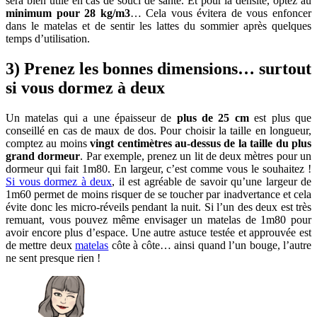
sera bien utile en cas de souci de santé. Et pour la densité, optez au
minimum pour 28 kg/m3
… Cela vous évitera de vous enfoncer
dans le matelas et de sentir les lattes du sommier après quelques
temps d’utilisation.
3) Prenez les bonnes dimensions… surtout
si vous dormez à deux
Un matelas qui a une épaisseur de
plus de 25 cm
est plus que
conseillé en cas de maux de dos. Pour choisir la taille en longueur,
comptez au moins
vingt centimètres au-dessus de la taille du plus
grand dormeur
. Par exemple, prenez un lit de deux mètres pour un
dormeur qui fait 1m80. En largeur, c’est comme vous le souhaitez !
Si vous dormez à deux
, il est agréable de savoir qu’une largeur de
1m60 permet de moins risquer de se toucher par inadvertance et cela
évite donc les micro-réveils pendant la nuit. Si l’un des deux est très
remuant, vous pouvez même envisager un matelas de 1m80 pour
avoir encore plus d’espace. Une autre astuce testée et approuvée est
de mettre deux
matelas
côte à côte… ainsi quand l’un bouge, l’autre
ne sent presque rien !