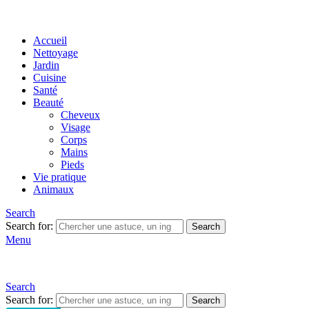
Accueil
Nettoyage
Jardin
Cuisine
Santé
Beauté
Cheveux
Visage
Corps
Mains
Pieds
Vie pratique
Animaux
Search
Search for:
Search
Menu
Search
Search for:
Search