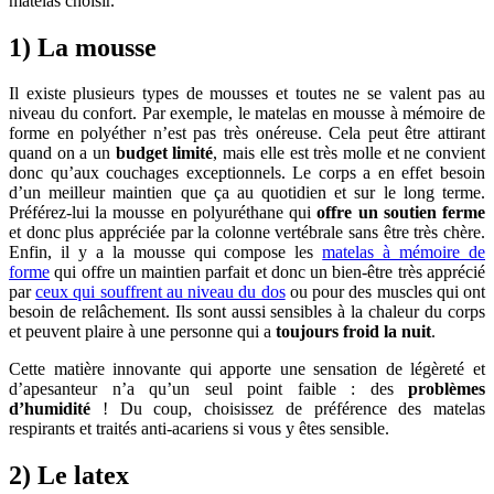
matelas choisir.
1) La mousse
Il existe plusieurs types de mousses et toutes ne se valent pas au
niveau du confort. Par exemple, le matelas en mousse à mémoire de
forme en polyéther n’est pas très onéreuse. Cela peut être attirant
quand on a un
budget limité
, mais elle est très molle et ne convient
donc qu’aux couchages exceptionnels. Le corps a en effet besoin
d’un meilleur maintien que ça au quotidien et sur le long terme.
Préférez-lui la mousse en polyuréthane qui
offre un soutien ferme
et donc plus appréciée par la colonne vertébrale sans être très chère.
Enfin, il y a la mousse qui compose les
matelas à mémoire de
forme
qui offre un maintien parfait et donc un bien-être très apprécié
par
ceux qui souffrent au niveau du dos
ou pour des muscles qui ont
besoin de relâchement. Ils sont aussi sensibles à la chaleur du corps
et peuvent plaire à une personne qui a
toujours froid la nuit
.
Cette matière innovante qui apporte une sensation de légèreté et
d’apesanteur n’a qu’un seul point faible : des
problèmes
d’humidité
! Du coup, choisissez de préférence des matelas
respirants et traités anti-acariens si vous y êtes sensible.
2) Le latex