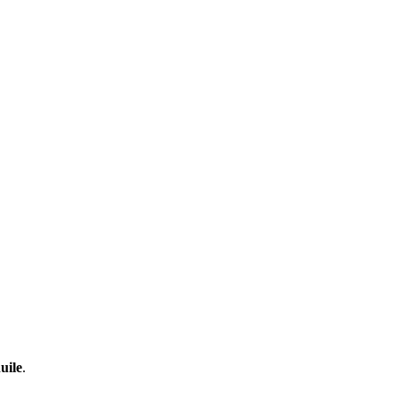
uile
.