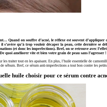
t… Quand on souffre d’acné, le réflexe est souvent d’appliquer des
nal, il s’avère qu’à trop vouloir décaper la peau, cette dernière s
ammations (et donc les imperfections). Bref, on se retrouve avec l’ef
De quoi améliorer vite et bien votre grain de peau sans l’agresser !
les traiter tout en les apaisant. En plus, l’huile essentielle de camomill
s de sébum. Bref, ce sérum anti-imperfections a tout bon contre les petit
elle huile choisir pour ce sérum contre acn