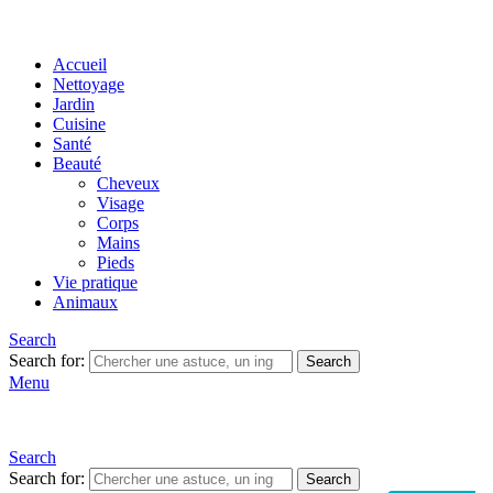
Accueil
Nettoyage
Jardin
Cuisine
Santé
Beauté
Cheveux
Visage
Corps
Mains
Pieds
Vie pratique
Animaux
Search
Search for:
Search
Menu
Search
Search for:
Search