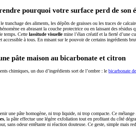
prendre pourquoi votre surface perd de son é
le tranchage des aliments, les dépôts de graisses ou les traces de calcai
nomène en abrasant la couche protectrice ou en laissant des résidus qui 
 le temps. Cette
lassitude visuelle
mine l’élan créatif et la fierté d’une c
 accessible à tous. En misant sur le pouvoir de certains ingrédients brut
une pâte maison au bicarbonate et citron
agents chimiques, un duo d’ingrédients sort de l’ombre : le
bicarbonate d
enir une pâte homogène, ni trop liquide, ni trop compacte. Ce mélange s’
es
, la pâte effectue une légère exfoliation tout en profitant du côté dég
ur, sans odeur entêtante ni réaction douteuse. Ce geste, simple mais red