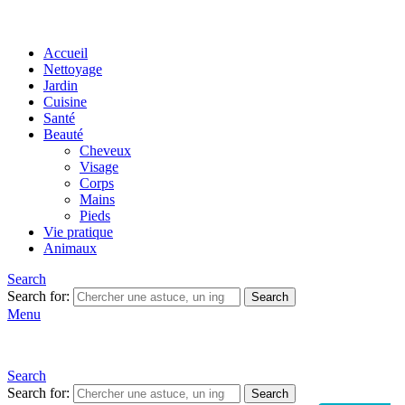
Accueil
Nettoyage
Jardin
Cuisine
Santé
Beauté
Cheveux
Visage
Corps
Mains
Pieds
Vie pratique
Animaux
Search
Search for:
Search
Menu
Search
Search for:
Search