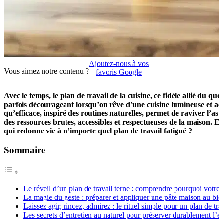
Ajoutez-nous à vos
Vous aimez notre contenu ?
favoris Google
Avec le temps, le plan de travail de la cuisine, ce fidèle allié du qu
parfois décourageant lorsqu’on rêve d’une cuisine lumineuse et accu
qu’efficace, inspiré des routines naturelles, permet de raviver l’
des ressources brutes, accessibles et respectueuses de la maison. E
qui redonne vie à n’importe quel plan de travail fatigué ?
Sommaire
Le réveil d’un plan de travail terne : comprendre pourquoi votre
La magie du geste : préparer et appliquer une pâte maison au bi
Laissez agir, rincez, admirez : le rituel simple pour un plan de 
Les secrets d’entretien au naturel pour préserver durablement l