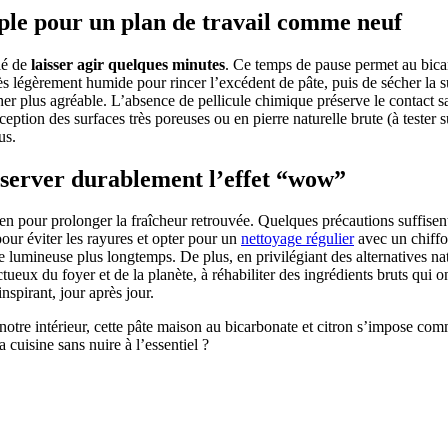
imple pour un plan de travail comme neuf
llé de
laisser agir quelques minutes
. Ce temps de pause permet au bicar
 très légèrement humide pour rincer l’excédent de pâte, puis de sécher la 
er plus agréable. L’absence de pellicule chimique préserve le contact sain
exception des surfaces très poreuses ou en pierre naturelle brute (à teste
us.
réserver durablement l’effet “wow”
en pour prolonger la fraîcheur retrouvée. Quelques précautions suffisent
pour éviter les rayures et opter pour un
nettoyage régulier
avec un chiffon
ace lumineuse plus longtemps. De plus, en privilégiant des alternatives n
ueux du foyer et de la planète, à réhabiliter des ingrédients bruts qui o
inspirant, jour après jour.
 notre intérieur, cette pâte maison au bicarbonate et citron s’impose c
 cuisine sans nuire à l’essentiel ?