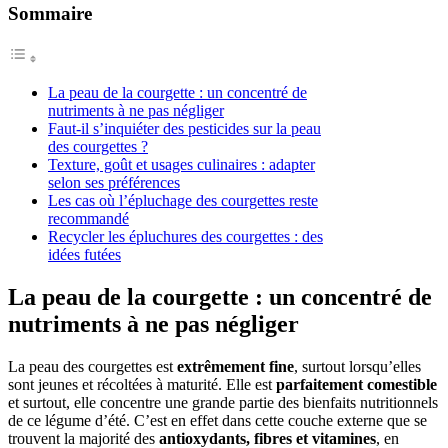
Sommaire
La peau de la courgette : un concentré de
nutriments à ne pas négliger
Faut-il s’inquiéter des pesticides sur la peau
des courgettes ?
Texture, goût et usages culinaires : adapter
selon ses préférences
Les cas où l’épluchage des courgettes reste
recommandé
Recycler les épluchures des courgettes : des
idées futées
La peau de la courgette : un concentré de
nutriments à ne pas négliger
La peau des courgettes est
extrêmement fine
, surtout lorsqu’elles
sont jeunes et récoltées à maturité. Elle est
parfaitement comestible
et surtout, elle concentre une grande partie des bienfaits nutritionnels
de ce légume d’été. C’est en effet dans cette couche externe que se
trouvent la majorité des
antioxydants, fibres et vitamines
, en