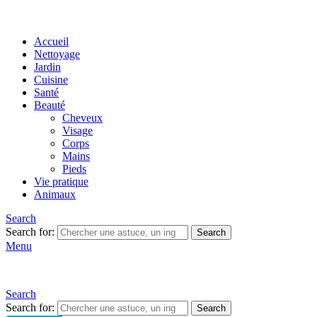
Accueil
Nettoyage
Jardin
Cuisine
Santé
Beauté
Cheveux
Visage
Corps
Mains
Pieds
Vie pratique
Animaux
Search
Search for:
Search
Menu
Search
Search for:
Search