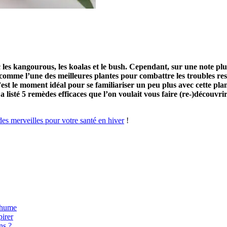
nc les kangourous, les koalas et le bush. Cependant, sur une note p
comme l’une des meilleures plantes pour combattre les troubles respi
’est le moment idéal pour se familiariser un peu plus avec cette plan
a listé 5 remèdes efficaces que l’on voulait vous faire (re-)découvr
 des merveilles pour votre santé en hiver
!
 rhume
pirer
ns ?