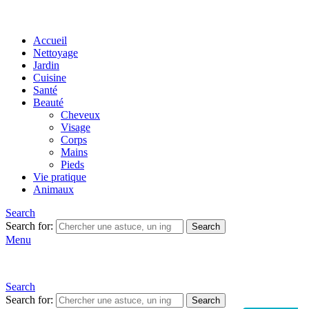
Accueil
Nettoyage
Jardin
Cuisine
Santé
Beauté
Cheveux
Visage
Corps
Mains
Pieds
Vie pratique
Animaux
Search
Search for:
Search
Menu
Search
Search for:
Search