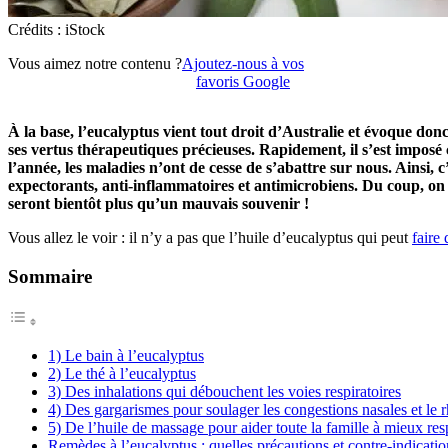
Crédits : iStock
Vous aimez notre contenu ?
Ajoutez-nous à vos
favoris Google
À la base, l’eucalyptus vient tout droit d’Australie et évoque do
ses vertus thérapeutiques précieuses. Rapidement, il s’est imposé 
l’année, les maladies n’ont de cesse de s’abattre sur nous. Ainsi, c
expectorants, anti-inflammatoires et antimicrobiens. Du coup, on 
seront bientôt plus qu’un mauvais souvenir !
Vous allez le voir : il n’y a pas que l’huile d’eucalyptus qui peut
faire
Sommaire
1) Le bain à l’eucalyptus
2) Le thé à l’eucalyptus
3) Des inhalations qui débouchent les voies respiratoires
4) Des gargarismes pour soulager les congestions nasales et le
5) De l’huile de massage pour aider toute la famille à mieux res
Remèdes à l’eucalyptus : quelles précautions et contre-indicatio