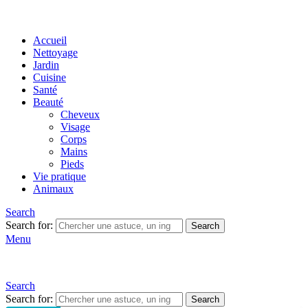
Accueil
Nettoyage
Jardin
Cuisine
Santé
Beauté
Cheveux
Visage
Corps
Mains
Pieds
Vie pratique
Animaux
Search
Search for:
Search
Menu
Search
Search for:
Search