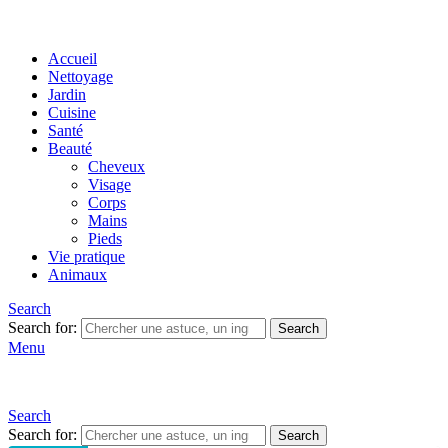
Accueil
Nettoyage
Jardin
Cuisine
Santé
Beauté
Cheveux
Visage
Corps
Mains
Pieds
Vie pratique
Animaux
Search
Search for:
Search
Menu
Search
Search for:
Search