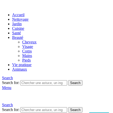
Accueil
Nettoyage
Jardin
Cuisine
Santé
Beauté
Cheveux
Visage
Corps
Mains
Pieds
Vie pratique
Animaux
Search
Search for:
Search
Menu
Search
Search for:
Search