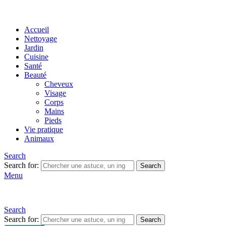
Accueil
Nettoyage
Jardin
Cuisine
Santé
Beauté
Cheveux
Visage
Corps
Mains
Pieds
Vie pratique
Animaux
Search
Search for:
Search
Menu
Search
Search for:
Search