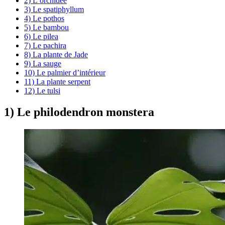
2) L’orchidée
3) Le spatiphyllum
4) Le pothos
5) Le bambou
6) Le pilea
7) Le pachira
8) La plante de Jade
9) La sauge
10) Le palmier d’intérieur
11) La plante serpent
12) Le tulsi
1) Le philodendron monstera