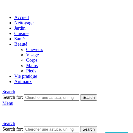
Accueil
Nettoyage
Jardin
Cuisine
Santé
Beauté
Cheveux
Visage
Corps
Mains
Pieds
Vie pratique
Animaux
Search
Search for:
Search
Menu
Search
Search for:
Search