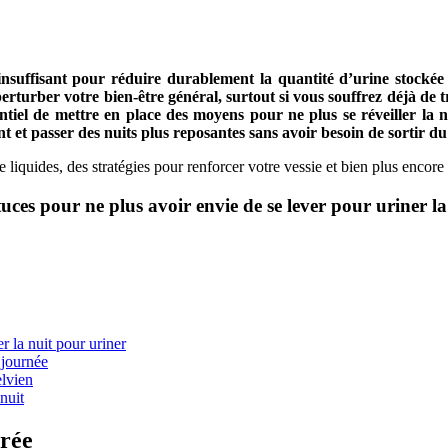
 insuffisant pour réduire durablement la quantité d’urine stockée
perturber votre bien-être général, surtout si vous souffrez déjà de 
entiel de mettre en place des moyens pour ne plus se réveiller la nu
et passer des nuits plus reposantes sans avoir besoin de sortir du l
quides, des stratégies pour renforcer votre vessie et bien plus encore
tuces pour ne plus avoir envie de se lever pour uriner la
er la nuit pour uriner
 journée
elvien
 nuit
irée