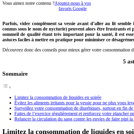
Vous aimez notre contenu ?
Ajoutez-nous à vos
favoris Google
Parfois, vider complément sa vessie avant d’aller au lit semble
connus sous le nom de nycturie) peuvent alors être frustrants et 
sommeil de qualité étant très important pour la santé, il est ess
astuces faciles à mettre en pratique pour minimiser ce désagrément 
Découvrez donc des conseils pour mieux gérer votre consommation de li
5 as
Sommaire
Limitez la consommation de liquides en soirée
Évitez les aliments irritants pour la vessie pour ne plus vous lev
Surveillez votre consommation de diurétiques, surtout en fin de
Faites de l’exercice régulièrement et renforcez votre plancher p
Relancer la circulation du sang contre les envies de faire pipi la
Limitez la consommation de liquides en so