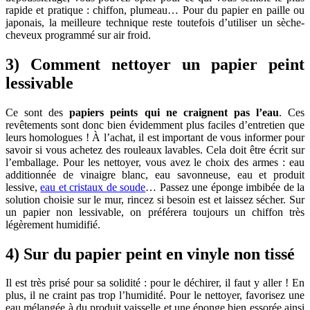
rapide et pratique : chiffon, plumeau… Pour du papier en paille ou
japonais, la meilleure technique reste toutefois d’utiliser un sèche-
cheveux programmé sur air froid.
3) Comment nettoyer un papier peint
lessivable
Ce sont des
papiers peints qui ne craignent pas l’eau
. Ces
revêtements sont donc bien évidemment plus faciles d’entretien que
leurs homologues ! À l’achat, il est important de vous informer pour
savoir si vous achetez des rouleaux lavables. Cela doit être écrit sur
l’emballage. Pour les nettoyer, vous avez le choix des armes : eau
additionnée de vinaigre blanc, eau savonneuse, eau et produit
lessive,
eau et cristaux de soude
… Passez une éponge imbibée de la
solution choisie sur le mur, rincez si besoin est et laissez sécher. Sur
un papier non lessivable, on préférera toujours un chiffon très
légèrement humidifié.
4) Sur du papier peint en vinyle non tissé
Il est très prisé pour sa solidité : pour le déchirer, il faut y aller ! En
plus, il ne craint pas trop l’humidité. Pour le nettoyer, favorisez une
eau mélangée à du produit vaisselle et une éponge bien essorée ainsi