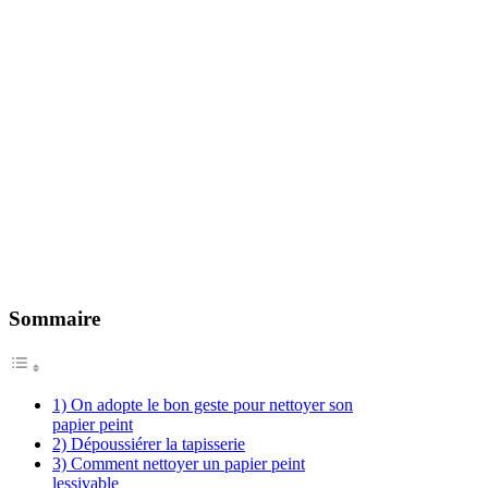
Sommaire
1) On adopte le bon geste pour nettoyer son
papier peint
2) Dépoussiérer la tapisserie
3) Comment nettoyer un papier peint
lessivable