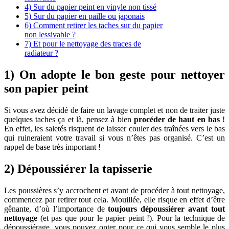
4) Sur du papier peint en vinyle non tissé
5) Sur du papier en paille ou japonais
6) Comment retirer les taches sur du papier
non lessivable ?
7) Et pour le nettoyage des traces de
radiateur ?
1) On adopte le bon geste pour nettoyer
son papier peint
Si vous avez décidé de faire un lavage complet et non de traiter juste
quelques taches ça et là, pensez à bien
procéder de haut en bas
!
En effet, les saletés risquent de laisser couler des traînées vers le bas
qui ruineraient votre travail si vous n’êtes pas organisé. C’est un
rappel de base très important !
2) Dépoussiérer la tapisserie
Les poussières s’y accrochent et avant de procéder à tout nettoyage,
commencez par retirer tout cela. Mouillée, elle risque en effet d’être
gênante, d’où l’importance de
toujours dépoussiérer avant tout
nettoyage
(et pas que pour le papier peint !). Pour la technique de
dépoussiérage, vous pouvez opter pour ce qui vous semble le plus