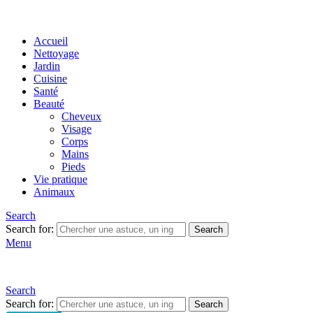
Accueil
Nettoyage
Jardin
Cuisine
Santé
Beauté
Cheveux
Visage
Corps
Mains
Pieds
Vie pratique
Animaux
Search
Search for:
Search
Menu
Search
Search for:
Search