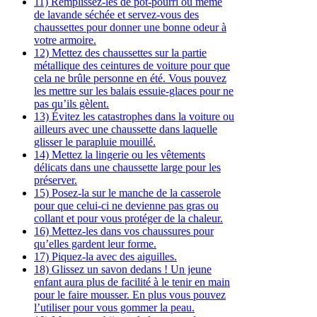
11) Remplissez-les de pot-pourri ou même
de lavande séchée et servez-vous des
chaussettes pour donner une bonne odeur à
votre armoire.
12) Mettez des chaussettes sur la partie
métallique des ceintures de voiture pour que
cela ne brûle personne en été. Vous pouvez
les mettre sur les balais essuie-glaces pour ne
pas qu’ils gèlent.
13) Évitez les catastrophes dans la voiture ou
ailleurs avec une chaussette dans laquelle
glisser le parapluie mouillé.
14) Mettez la lingerie ou les vêtements
délicats dans une chaussette large pour les
préserver.
15) Posez-la sur le manche de la casserole
pour que celui-ci ne devienne pas gras ou
collant et pour vous protéger de la chaleur.
16) Mettez-les dans vos chaussures pour
qu’elles gardent leur forme.
17) Piquez-la avec des aiguilles.
18) Glissez un savon dedans ! Un jeune
enfant aura plus de facilité à le tenir en main
pour le faire mousser. En plus vous pouvez
l’utiliser pour vous gommer la peau.