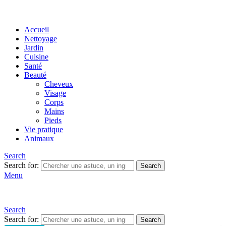
Accueil
Nettoyage
Jardin
Cuisine
Santé
Beauté
Cheveux
Visage
Corps
Mains
Pieds
Vie pratique
Animaux
Search
Search for:
Search
Menu
Search
Search for:
Search