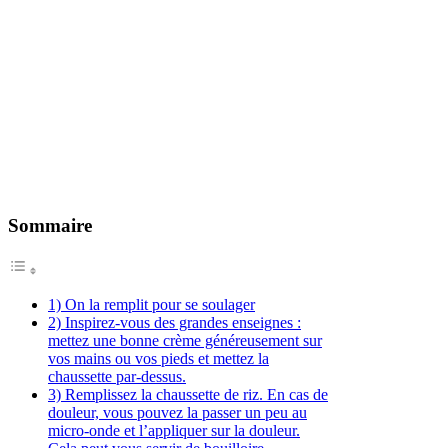
Sommaire
1) On la remplit pour se soulager
2) Inspirez-vous des grandes enseignes :
mettez une bonne crème généreusement sur
vos mains ou vos pieds et mettez la
chaussette par-dessus.
3) Remplissez la chaussette de riz. En cas de
douleur, vous pouvez la passer un peu au
micro-onde et l’appliquer sur la douleur.