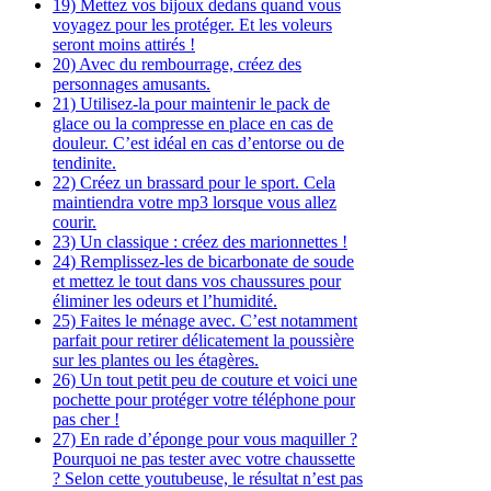
19) Mettez vos bijoux dedans quand vous
voyagez pour les protéger. Et les voleurs
seront moins attirés !
20) Avec du rembourrage, créez des
personnages amusants.
21) Utilisez-la pour maintenir le pack de
glace ou la compresse en place en cas de
douleur. C’est idéal en cas d’entorse ou de
tendinite.
22) Créez un brassard pour le sport. Cela
maintiendra votre mp3 lorsque vous allez
courir.
23) Un classique : créez des marionnettes !
24) Remplissez-les de bicarbonate de soude
et mettez le tout dans vos chaussures pour
éliminer les odeurs et l’humidité.
25) Faites le ménage avec. C’est notamment
parfait pour retirer délicatement la poussière
sur les plantes ou les étagères.
26) Un tout petit peu de couture et voici une
pochette pour protéger votre téléphone pour
pas cher !
27) En rade d’éponge pour vous maquiller ?
Pourquoi ne pas tester avec votre chaussette
? Selon cette youtubeuse, le résultat n’est pas