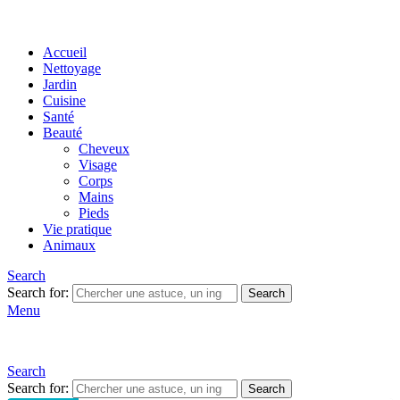
Accueil
Nettoyage
Jardin
Cuisine
Santé
Beauté
Cheveux
Visage
Corps
Mains
Pieds
Vie pratique
Animaux
Search
Search for:
Search
Menu
Search
Search for:
Search