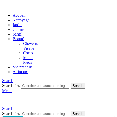
Accueil
Nettoyage
Jardin
Cuisine
Santé
Beauté
Cheveux
Visage
Corps
Mains
Pieds
Vie pratique
Animaux
Search
Search for:
Search
Menu
Search
Search for:
Search