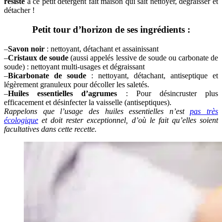
résiste
à ce petit détergent fait maison qui sait nettoyer, dégraisser et
détacher !
Petit tour d’horizon de ses ingrédients :
–
Savon noir
: nettoyant, détachant et assainissant
–
Cristaux de soude
(aussi appelés lessive de soude ou carbonate de
soude) : nettoyant multi-usages et dégraissant
–
Bicarbonate de soude
: nettoyant, détachant, antiseptique et
légèrement granuleux pour décoller les saletés.
–
Huiles essentielles d’agrumes
: Pour désincruster plus
efficacement et désinfecter la vaisselle (antiseptiques).
Rappelons que l’usage des huiles essentielles n’est
pas très
écologique
et doit rester exceptionnel, d’où le fait qu’elles soient
facultatives dans cette recette.