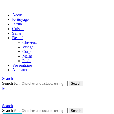
Accueil
Nettoyage
Jardin
Cuisine
Santé
Beauté
Cheveux
Visage
Corps
Mains
Pieds
Vie pratique
Animaux
Search
Search for:
Search
Menu
Search
Search for:
Search