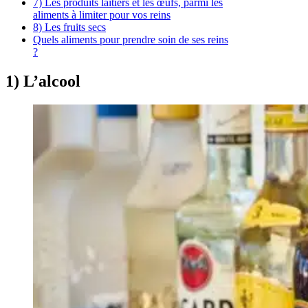
7) Les produits laitiers et les œufs, parmi les
aliments à limiter pour vos reins
8) Les fruits secs
Quels aliments pour prendre soin de ses reins
?
1) L’alcool