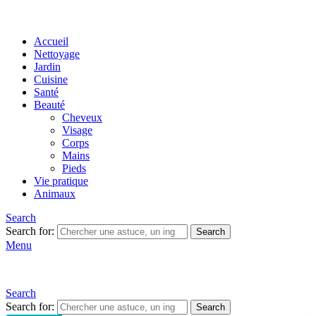
Accueil
Nettoyage
Jardin
Cuisine
Santé
Beauté
Cheveux
Visage
Corps
Mains
Pieds
Vie pratique
Animaux
Search
Search for:
Search
Menu
Search
Search for:
Search