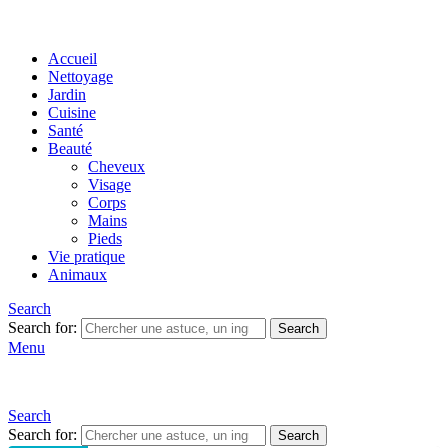
Accueil
Nettoyage
Jardin
Cuisine
Santé
Beauté
Cheveux
Visage
Corps
Mains
Pieds
Vie pratique
Animaux
Search
Search for:
Search
Menu
Search
Search for:
Search