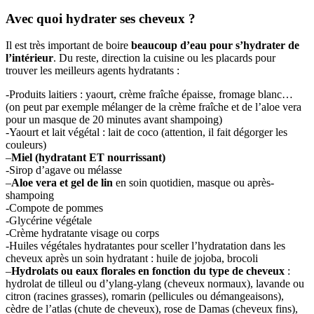
Avec quoi hydrater ses cheveux ?
Il est très important de boire
beaucoup d’eau pour s’hydrater de
l’intérieur
. Du reste, direction la cuisine ou les placards pour
trouver les meilleurs agents hydratants :
-Produits laitiers : yaourt, crème fraîche épaisse, fromage blanc…
(on peut par exemple mélanger de la crème fraîche et de l’aloe vera
pour un masque de 20 minutes avant shampoing)
-Yaourt et lait végétal : lait de coco (attention, il fait dégorger les
couleurs)
–
Miel (hydratant ET nourrissant)
-Sirop d’agave ou mélasse
–
Aloe vera et gel de lin
en soin quotidien, masque ou après-
shampoing
-Compote de pommes
-Glycérine végétale
-Crème hydratante visage ou corps
-Huiles végétales hydratantes pour sceller l’hydratation dans les
cheveux après un soin hydratant : huile de jojoba, brocoli
–
Hydrolats ou eaux florales en fonction du type de cheveux
:
hydrolat de tilleul ou d’ylang-ylang (cheveux normaux), lavande ou
citron (racines grasses), romarin (pellicules ou démangeaisons),
cèdre de l’atlas (chute de cheveux), rose de Damas (cheveux fins),