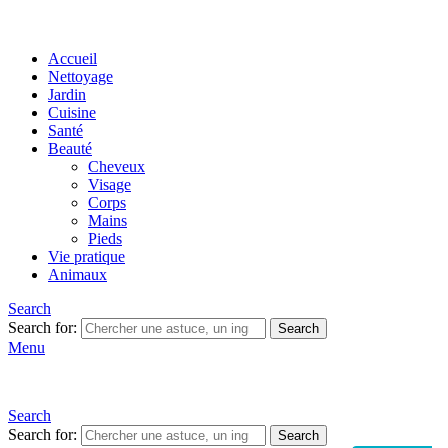
Accueil
Nettoyage
Jardin
Cuisine
Santé
Beauté
Cheveux
Visage
Corps
Mains
Pieds
Vie pratique
Animaux
Search
Search for:
Search
Menu
Search
Search for:
Search